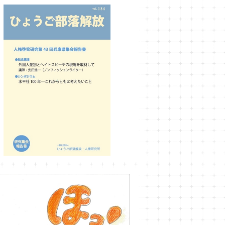
ひょうご部落解放184号
¥990