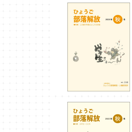
ひょうご部落解放186号
¥990