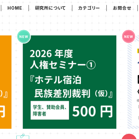
HOME
研究所について
カテゴリー
お問合せ
一般）
2026年度第1回人権セミナー参加券（学生・
20
文公輝
賛助会員・障害者）『ホテル宿泊民族差別裁判
¥500
（仮）』講師：文公輝さん