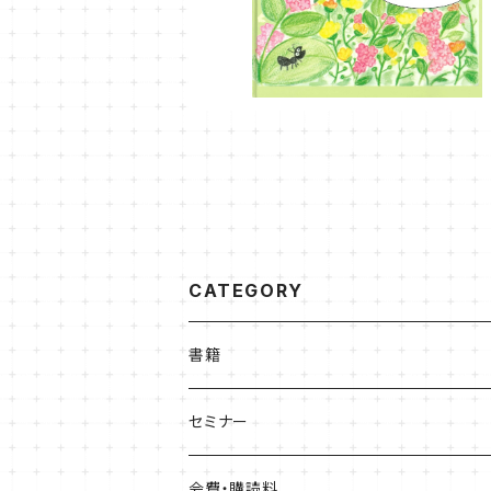
CATEGORY
書籍
ひょうご部落解放
セミナー
人権歴史マップ
会費・購読料