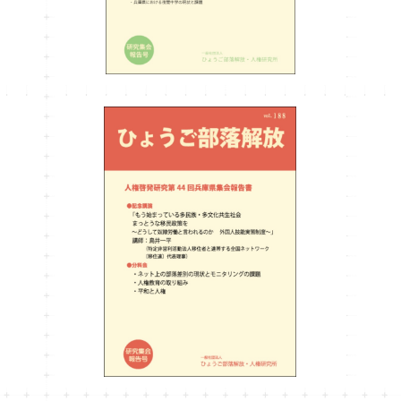
ひょうご部落解放188号
¥990