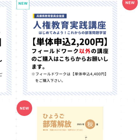
【単体
2026年度人権教育実践講座 講習費【単体
】
申込（フィールドワーク以外）2,200円の講
¥2,200
座】