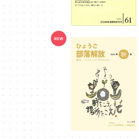
ひょうご部落解放189号
¥990