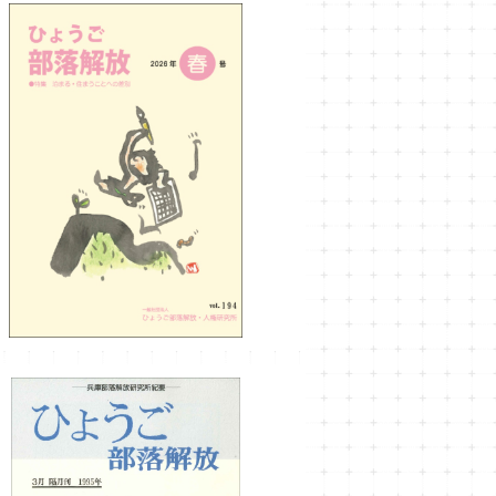
ひょうご部落解放194号
¥990