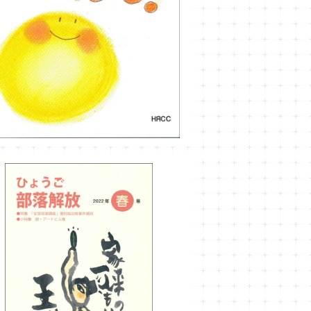
ほっ！
¥1,000
ひょうご部落解放182号
¥990