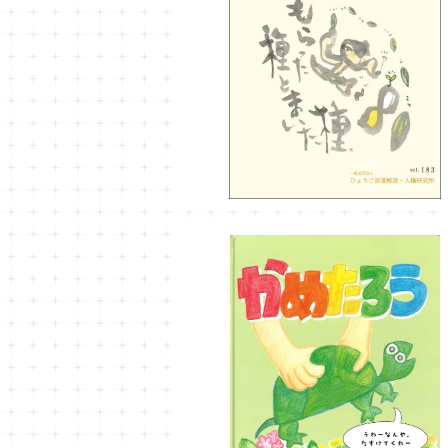
ひょうご部落解放183号
¥990
かめたろう
¥1,200