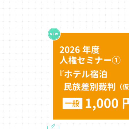
2026年度第1回人権セミナー参加券（
『ホテル宿泊民族差別裁判（仮）』講師：
¥1,000
さん