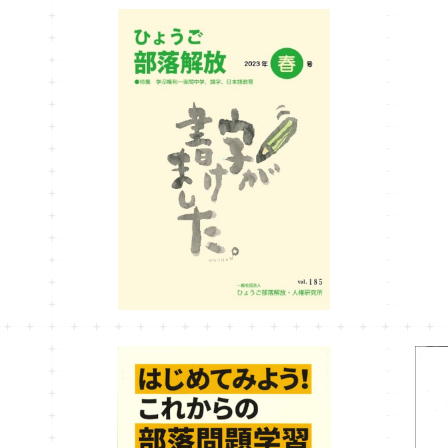
ひょうご部落解放185号
¥990