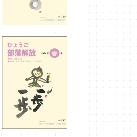
ひょうご部落解放187号
¥990