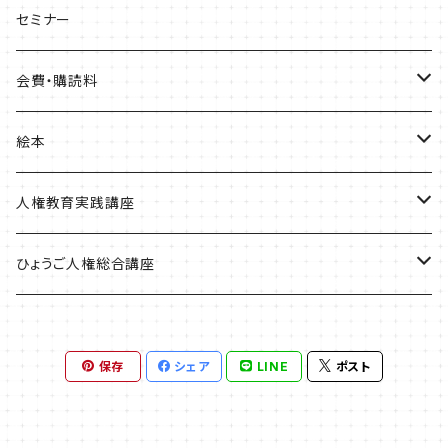
ひょうご部落解放
セミナー
人権歴史マップ
会費・購読料
淡路・神戸増補版
はじめてみよう！これからの部落問題学習
正会員会費
絵本
播磨版
人権政策マップ報告書
特別会員会費
ともだちのにおい
人権教育実践講座
但馬版
賛助会費
かめたろう
単体申込
ひょうご人権総合講座
阪神版
定期購読料
ほっ！
全講座申込
一般
保存
シェア
LINE
ポスト
学生