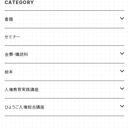
CATEGORY
書籍
ひょうご部落解放
セミナー
人権歴史マップ
会費・購読料
淡路・神戸増補版
はじめてみよう！これからの部落問題学習
正会員会費
絵本
播磨版
人権政策マップ報告書
特別会員会費
ともだちのにおい
人権教育実践講座
但馬版
賛助会費
かめたろう
単体申込
ひょうご人権総合講座
阪神版
定期購読料
ほっ！
全講座申込
一般