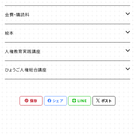
人権歴史マップ
会費・購読料
淡路・神戸増補版
はじめてみよう！これからの部落問題学習
正会員会費
絵本
播磨版
人権政策マップ報告書
特別会員会費
ともだちのにおい
人権教育実践講座
但馬版
賛助会費
かめたろう
単体申込
ひょうご人権総合講座
阪神版
定期購読料
ほっ！
全講座申込
一般
保存
シェア
LINE
ポスト
学生