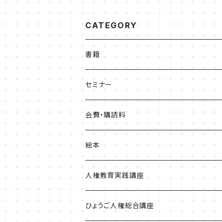
CATEGORY
書籍
ひょうご部落解放
セミナー
人権歴史マップ
会費・購読料
淡路・神戸増補版
はじめてみよう！これからの部落問題学習
正会員会費
絵本
播磨版
人権政策マップ報告書
特別会員会費
ともだちのにおい
人権教育実践講座
但馬版
賛助会費
かめたろう
単体申込
ひょうご人権総合講座