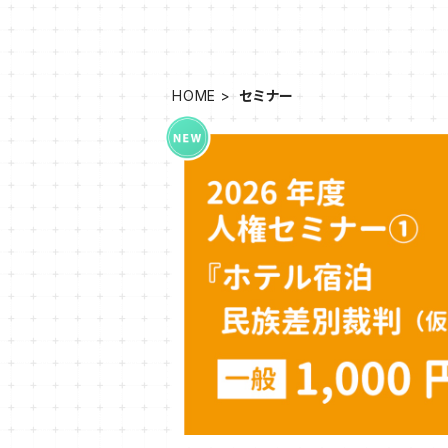
HOME
セミナー
2026年度第1回人権セミナー参加券（
『ホテル宿泊民族差別裁判（仮）』講師：
¥1,000
さん