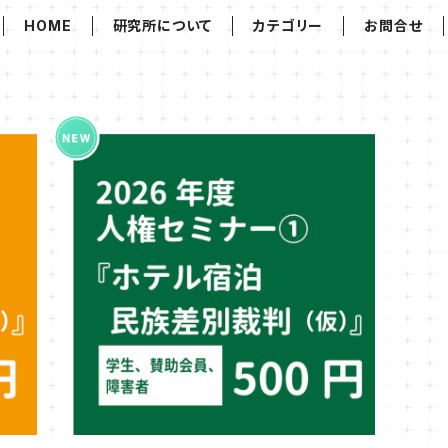
HOME
研究所について
カテゴリー
お問合せ
一般）
2026年度第1回人権セミナー参加券（学生・
文公輝
賛助会員・障害者）『ホテル宿泊民族差別裁判
¥500
（仮）』講師：文公輝さん