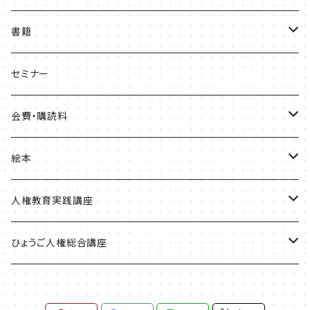
書籍
ひょうご部落解放
セミナー
人権歴史マップ
会費・購読料
淡路・神戸増補版
はじめてみよう！これからの部落問題学習
正会員会費
絵本
播磨版
人権政策マップ報告書
特別会員会費
ともだちのにおい
人権教育実践講座
但馬版
賛助会費
かめたろう
単体申込
ひょうご人権総合講座
阪神版
定期購読料
ほっ！
全講座申込
一般