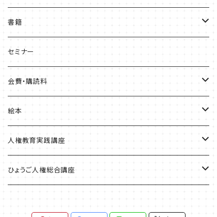
書籍
ひょうご部落解放
セミナー
人権歴史マップ
会費・購読料
淡路・神戸増補版
はじめてみよう！これからの部落問題学習
正会員会費
絵本
播磨版
人権政策マップ報告書
特別会員会費
ともだちのにおい
人権教育実践講座
但馬版
賛助会費
かめたろう
単体申込
ひょうご人権総合講座
阪神版
定期購読料
ほっ！
全講座申込
一般