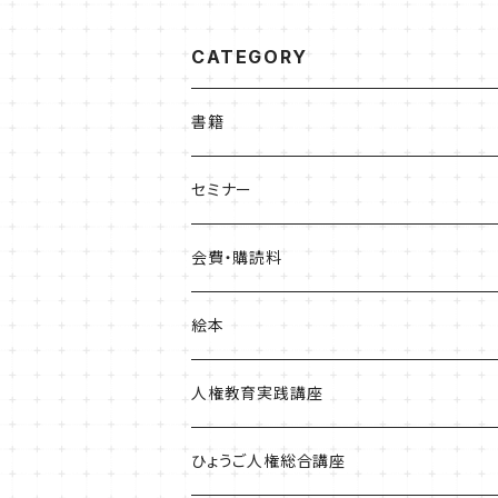
CATEGORY
書籍
ひょうご部落解放
セミナー
人権歴史マップ
会費・購読料
淡路・神戸増補版
はじめてみよう！これからの部落問題学習
正会員会費
絵本
播磨版
人権政策マップ報告書
特別会員会費
ともだちのにおい
人権教育実践講座
但馬版
賛助会費
かめたろう
単体申込
ひょうご人権総合講座