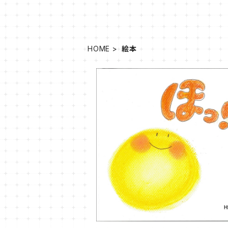
HOME
絵本
ほっ！
¥1,000