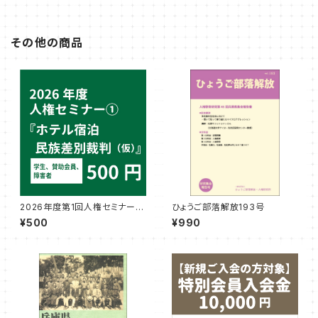
その他の商品
2026年度第1回人権セミナー参
ひょうご部落解放193号
加券（学生・賛助会員・障害者）
¥500
¥990
『ホテル宿泊民族差別裁判
（仮）』講師：文公輝さん