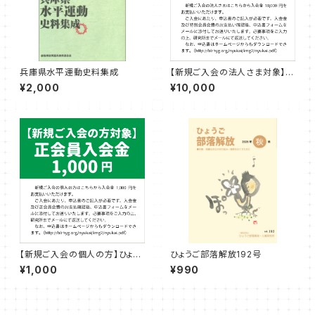
兵庫県水平運動史料集成
【新規ご入会の法人さま対象】特
別会員入会金
¥2,000
¥10,000
【新規ご入会の個人の方】ひょう
ひょうご部落解放192号
ご部落解放・人権研究所 正会
¥1,000
¥990
員入会金