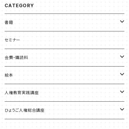
CATEGORY
書籍
ひょうご部落解放
セミナー
人権歴史マップ
会費・購読料
淡路・神戸増補版
はじめてみよう！これからの部落問題学習
正会員会費
絵本
播磨版
人権政策マップ報告書
特別会員会費
ともだちのにおい
人権教育実践講座
但馬版
賛助会費
かめたろう
単体申込
ひょうご人権総合講座
阪神版
定期購読料
ほっ！
全講座申込
一般