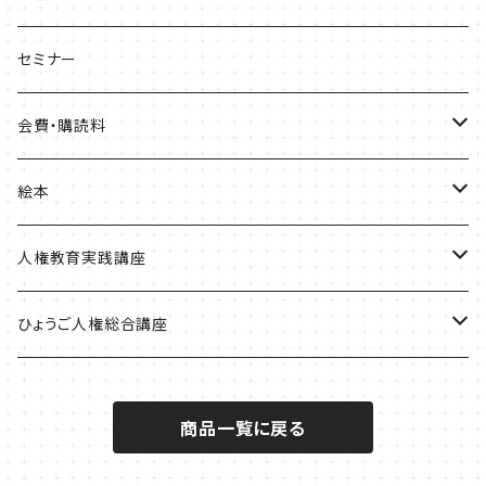
ひょうご部落解放
セミナー
人権歴史マップ
会費・購読料
淡路・神戸増補版
はじめてみよう！これからの部落問題学習
正会員会費
絵本
播磨版
人権政策マップ報告書
特別会員会費
ともだちのにおい
人権教育実践講座
但馬版
賛助会費
かめたろう
単体申込
ひょうご人権総合講座
阪神版
定期購読料
ほっ！
全講座申込
一般
商品一覧に戻る
学生