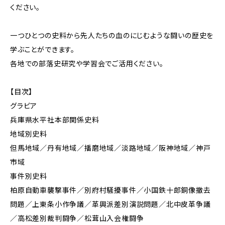
ください。
一つひとつの史料から先人たちの血のにじむような闘いの歴史を
学ぶことができます。
各地での部落史研究や学習会でご活用ください。
【目次】
グラビア
兵庫県水平社本部関係史料
地域別史料
但馬地域／丹有地域／播磨地域／淡路地域／阪神地域／神戸
市域
事件別史料
柏原自動車襲撃事件／別府村騒擾事件／小国鉄十郎銅像撤去
問題／上東条小作争議／革興派差別演説問題／北中皮革争議
／高松差別裁判闘争／松茸山入会権闘争