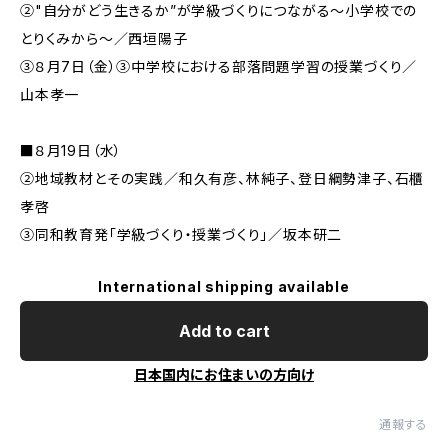
②"自分がどう生きるか”が学級づくりにつながる～小学校での
とりくみから～／西垣陽子
③８月7日（金）③中学校における部落問題学習の授業づくり／
山本孝一
■８月19日（水）
②地域教材とその実践／和久有彦、林純子、登日綱勢津子、石櫃
孝啓
③同和教育発「学級づくり・授業づくり」／坂本研二
International shipping available
Add to cart
日本国内にお住まいの方向け
通報する