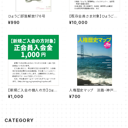
ひょうご部落解放176号
【既存会員さま対象】ひょうご部
落解放・人権研究所 特別会員
¥990
¥10,000
会費（1年度分）
【新規ご入会の個人の方】ひょう
人権歴史マップ 淡路・神戸増
ご部落解放・人権研究所 正会
補版
¥1,000
¥700
員入会金
CATEGORY