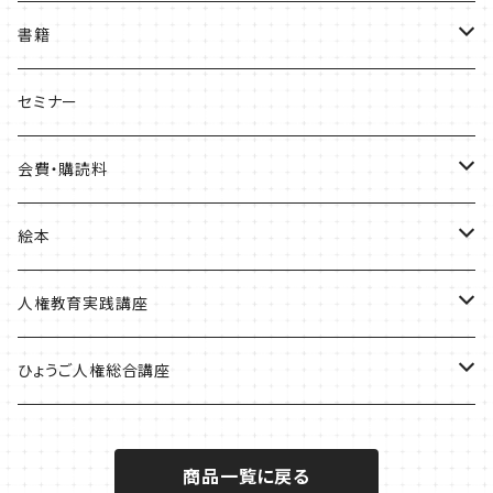
書籍
ひょうご部落解放
セミナー
人権歴史マップ
会費・購読料
淡路・神戸増補版
はじめてみよう！これからの部落問題学習
正会員会費
絵本
播磨版
人権政策マップ報告書
特別会員会費
ともだちのにおい
人権教育実践講座
但馬版
賛助会費
かめたろう
単体申込
ひょうご人権総合講座
阪神版
定期購読料
ほっ！
全講座申込
一般
商品一覧に戻る