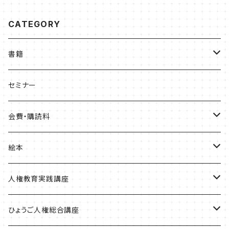
CATEGORY
書籍
ひょうご部落解放
セミナー
人権歴史マップ
会費・購読料
淡路・神戸増補版
はじめてみよう！これからの部落問題学習
正会員会費
絵本
播磨版
人権政策マップ報告書
特別会員会費
ともだちのにおい
人権教育実践講座
但馬版
賛助会費
かめたろう
単体申込
ひょうご人権総合講座