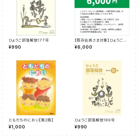
ひょうご部落解放177号
【既存会員さま対象】ひょうご部
落解放・人権研究所 正会員会
¥990
¥6,000
費【1年度分】
ともだちのにおい【第2版】
ひょうご部落解放189号
¥1,000
¥990