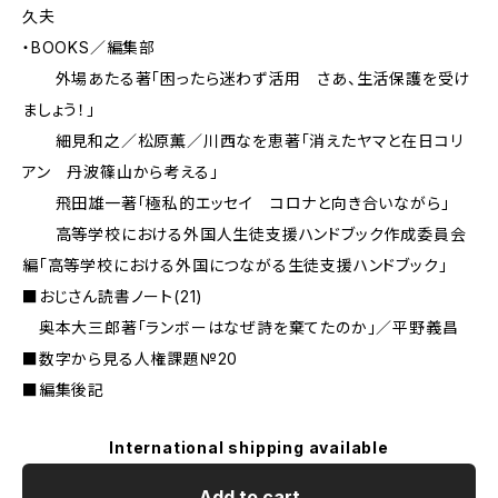
久夫
・BOOKS／編集部
外場あたる著「困ったら迷わず活用 さあ、生活保護を受け
ましょう！」
細見和之／松原薫／川西なを恵著「消えたヤマと在日コリ
アン 丹波篠山から考える」
飛田雄一著「極私的エッセイ コロナと向き合いながら」
高等学校における外国人生徒支援ハンドブック作成委員会
編「高等学校における外国につながる生徒支援ハンドブック」
■おじさん読書ノート(21)
奥本大三郎著「ランボーはなぜ詩を棄てたのか」／平野義昌
■数字から見る人権課題№20
■編集後記
International shipping available
Add to cart