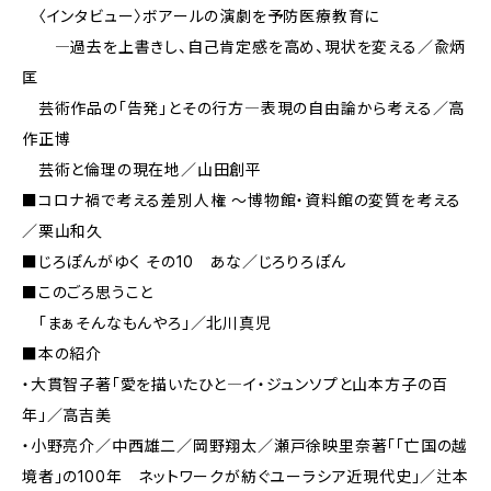
〈インタビュー〉ボアールの演劇を予防医療教育に
―過去を上書きし、自己肯定感を高め、現状を変える／兪炳
匡
芸術作品の「告発」とその行方―表現の自由論から考える／高
作正博
芸術と倫理の現在地／山田創平
■コロナ禍で考える差別人権 ～博物館・資料館の変質を考える
／栗山和久
■じろぽんがゆく その10 あな／じろりろぽん
■このごろ思うこと
「まぁそんなもんやろ」／北川真児
■本の紹介
・大貫智子著「愛を描いたひと―イ・ジュンソプと山本方子の百
年」／高吉美
・小野亮介／中西雄二／岡野翔太／瀬戸徐映里奈著「「亡国の越
境者」の100年 ネットワークが紡ぐユーラシア近現代史」／辻本