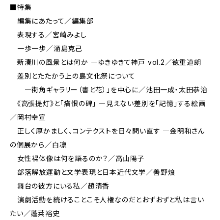
■特集
編集にあたって／編集部
表現する／宮崎みよし
一歩一歩／涌島克己
新湊川の風景とは何か ―ゆきゆきて神戸 vol.2／徳重道朗
差別とたたかう上の島文化祭について
―街角ギャラリー（書と花）」を中心に／池田一成・太田恭治
《高張提灯》と「痛恨の碑」 ―見えない差別を「記憶」する絵画
／岡村幸宣
正しく厚かましく、コンテクストを日々問い直す ―金明和さん
の個展から／白凛
女性裸体像は何を語るのか？／高山陽子
部落解放運動と文学表現と日本近代文学／善野烺
舞台の彼方にいる私／趙清香
演劇活動を続けることこそ人権なのだとおずおずと私は言い
たい／蓬莱裕史