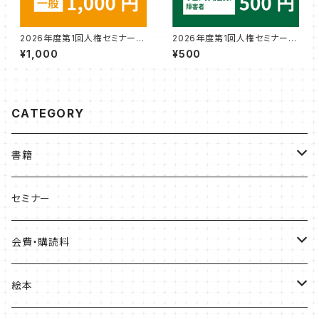
2026年度第1回人権セミナー参
2026年度第1回人権セミナー参
加券（一般）『ホテル宿泊民族差
加券（学生・賛助会員・障害者）
¥1,000
¥500
別裁判（仮）』講師：文公輝さん
『ホテル宿泊民族差別裁判
（仮）』講師：文公輝さん
CATEGORY
書籍
ひょうご部落解放
セミナー
人権歴史マップ
会費・購読料
淡路・神戸増補版
はじめてみよう！これからの部落問題学習
正会員会費
絵本