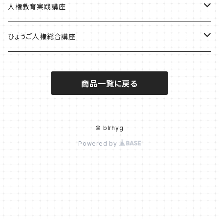
播磨版
人権政策マップ報告書
特別会員会費
ともだちのにおい
人権教育実践講座
但馬版
賛助会費
かめたろう
単体申込
ひょうご人権総合講座
阪神版
定期購読料
ほっ！
全講座申込
一般
商品一覧に戻る
学生
© blrhyg
Powered by