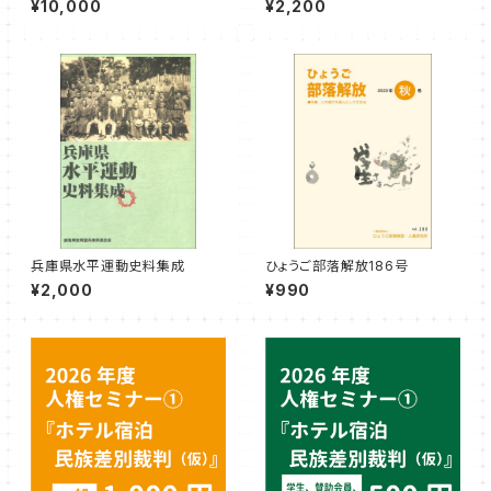
¥10,000
¥2,200
会費（1年度分）
ーク以外）2,200円の講座】
兵庫県水平運動史料集成
ひょうご部落解放186号
¥2,000
¥990