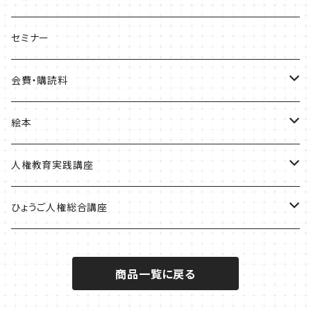
ひょうご部落解放
セミナー
人権歴史マップ
会費・購読料
淡路・神戸増補版
はじめてみよう！これからの部落問題学習
正会員会費
絵本
播磨版
人権政策マップ報告書
特別会員会費
ともだちのにおい
人権教育実践講座
但馬版
賛助会費
かめたろう
単体申込
ひょうご人権総合講座
阪神版
定期購読料
ほっ！
全講座申込
一般
商品一覧に戻る
学生