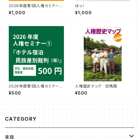
2026年度第1回人権セミナー参
ほっ！
加券（一般）『ホテル宿泊民族差
¥1,000
¥1,000
別裁判（仮）』講師：文公輝さん
2026年度第1回人権セミナー参
人権歴史マップ 但馬版
加券（学生・賛助会員・障害者）
¥500
¥500
『ホテル宿泊民族差別裁判
（仮）』講師：文公輝さん
CATEGORY
書籍